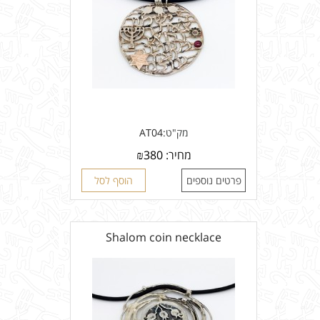
מק"ט:
AT04
מחיר:
380
₪
פרטים נוספים
הוסף לסל
Shalom coin necklace