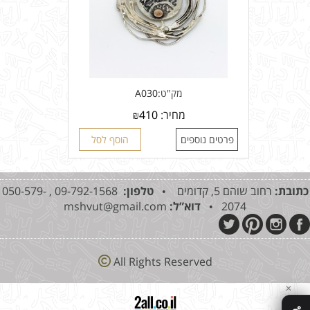
מק"ט:
A030
מחיר:
410
₪
פרטים נוספים
הוסף לסל
כתובת:
רחוב שוהם 5, קדומים •
טלפון:
09-792-1568 , 050-579-
2074 •
דוא”ל:
mshvut@gmail.com
All Rights Reserved
✕