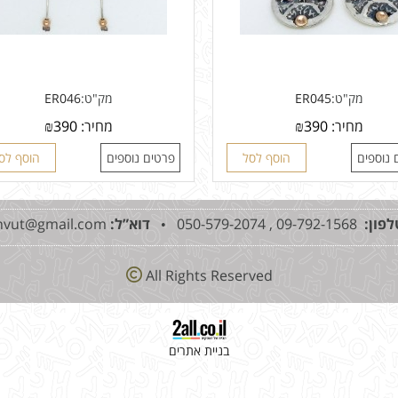
מק"ט:
ER045
מק"ט:
ER046
מחיר:
390
₪
מחיר:
390
₪
 נוספים
הוסף לסל
פרטים נוספים
הוסף לס
לפון:
09-792-1568 , 050-579-2074 •
דוא”ל:
mshvut@gmail.com
All Rights Reserved
בניית אתרים