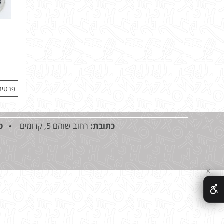
פרטים
כתובת:
רחוב שוהם 5, קדומים •
ט
✕