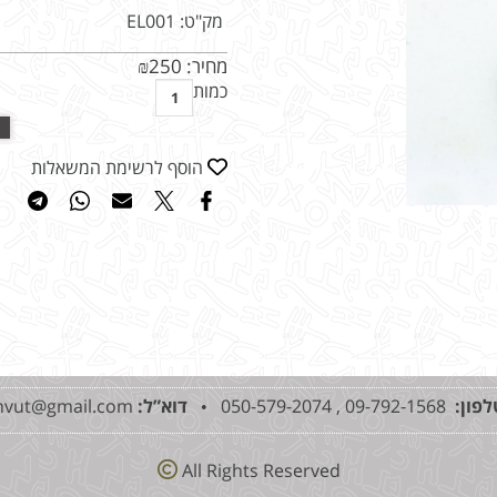
מק"ט:
EL001
מחיר:
250
₪
כמות
הוסף לרשימת המשאלות
לפון:
09-792-1568 , 050-579-2074 •
דוא”ל:
mshvut@gmail.com
All Rights Reserved