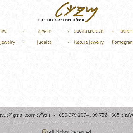
ימונים
תכשיטים מהטבע
יודאיקה
מיוח
Jewelry
Judaica
Nature Jewelry
Pomegrana
לפון:
09-792-1568 , 050-579-2074 •
דוא”ל:
mshvut@gmail.com
All Rights Reserved